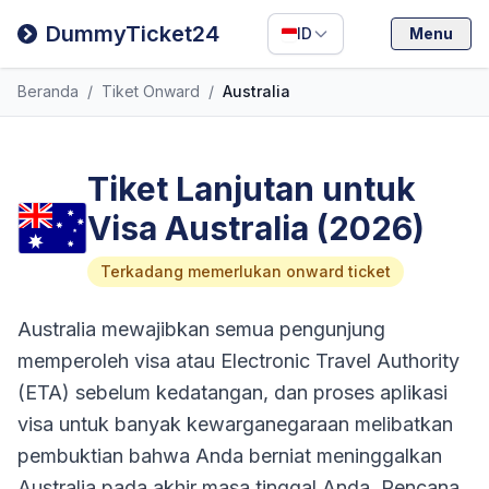
Filipino
DummyTicket24
ID
Menu
Deutsch
Beranda
/
Tiket Onward
/
Australia
Español
Italiano
Tiket Lanjutan untuk
Visa Australia (2026)
Terkadang memerlukan onward ticket
Australia mewajibkan semua pengunjung
memperoleh visa atau Electronic Travel Authority
(ETA) sebelum kedatangan, dan proses aplikasi
visa untuk banyak kewarganegaraan melibatkan
pembuktian bahwa Anda berniat meninggalkan
Australia pada akhir masa tinggal Anda. Rencana