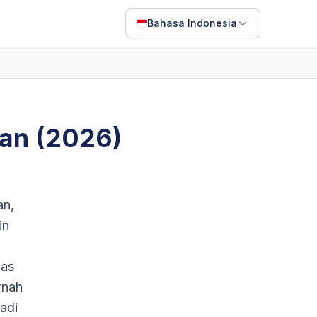
Bahasa Indonesia
English
Français
Português
tan (2026)
ไทย
日本語
Bahasa Indonesia
an,
Filipino
in
Deutsch
gas
Español
rnah
Italiano
adi