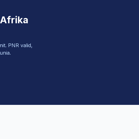
Afrika
it. PNR valid,
unia.