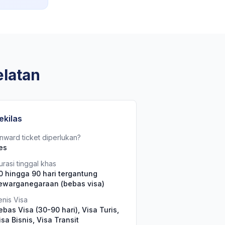
elatan
ekilas
nward ticket diperlukan?
es
urasi tinggal khas
0 hingga 90 hari tergantung
ewarganegaraan (bebas visa)
enis Visa
ebas Visa (30-90 hari), Visa Turis,
isa Bisnis, Visa Transit