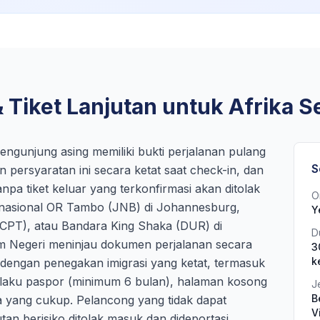
 Tiket Lanjutan untuk Afrika S
ngunjung asing memiliki bukti perjalanan pulang
S
 persyaratan ini secara ketat saat check-in, dan
pa tiket keluar yang terkonfirmasi akan ditolak
O
ernasional OR Tambo (JNB) di Johannesburg,
Y
CPT), atau Bandara King Shaka (DUR) di
D
 Negeri meninjau dokumen perjalanan secara
3
k
 dengan penegakan imigrasi yang ketat, termasuk
rlaku paspor (minimum 6 bulan), halaman kosong
J
B
a yang cukup. Pelancong yang tidak dapat
V
tan berisiko ditolak masuk dan dideportasi