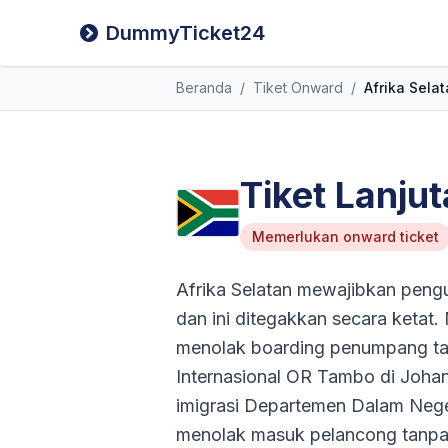
DummyTicket24
Beranda
/
Tiket Onward
/
Afrika Sela
Tiket Lanju
Memerlukan onward ticket
Afrika Selatan mewajibkan pengun
dan ini ditegakkan secara ketat.
menolak boarding penumpang tanp
Internasional OR Tambo di Joha
imigrasi Departemen Dalam Neger
menolak masuk pelancong tanpa 