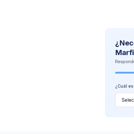
¿Nece
Marfi
Responde
¿Cuál es