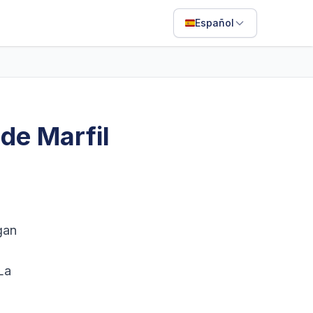
Español
English
Français
Português
 de Marfil
ไทย
日本語
Bahasa Indonesia
Filipino
gan
Deutsch
La
Español
Italiano