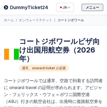
Filipino
DummyTicket24
JA
メニュー
Deutsch
ホーム
/
オンウォードチケット
/
コートジボワール
Español
Italiano
コートジボワールビザ向
け出国用航空券（2026
年）
通常、onward ticket が必要
コートジボワールでは通常、空路で到着する訪問者
に onward travel の証明が求められます。アビジャ
ン・フェリックス・ウフェ＝ボワニ国際空港
（ABJ）行きの航空会社は、出発時に復路航空券を