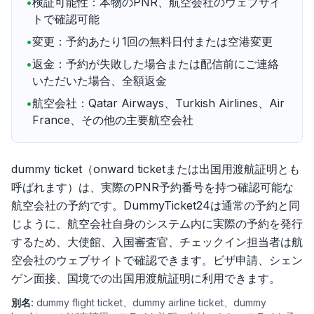
•
検証可能性：本物のPNR、航空会社のウェブサイ
トで確認可能
•
変更：予約あたり1回の無料日付または空港変更
•
返金：予約が失敗した場合または配信前にご連絡
いただいた場合、全額返金
•
航空会社：Qatar Airways、Turkish Airlines、Air
France、その他の主要航空会社
dummy ticket（onward ticketまたは出国用渡航証明とも
呼ばれます）は、実際のPNR予約番号を持つ確認可能な
航空会社の予約です。DummyTicket24は通常の予約と同
じように、航空会社自身のシステム内に実際の予約を発行
するため、大使館、入国審査官、チェックイン担当者は航
空会社のウェブサイトで確認できます。ビザ申請、シェン
ゲン面接、国境での出国用渡航証明に利用できます。
別名:
dummy flight ticket、dummy airline ticket、dummy