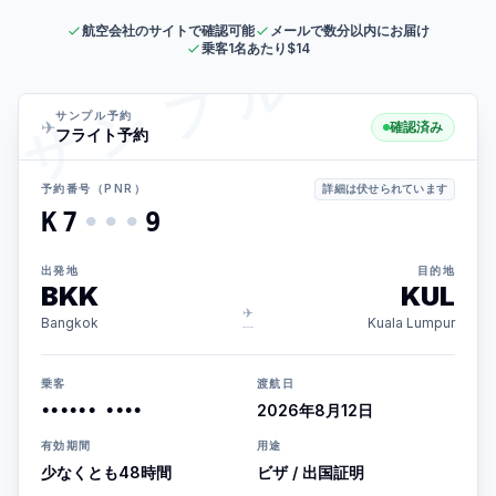
航空会社のサイトで確認可能
メールで数分以内にお届け
乗客1名あたり$14
サンプル
サンプル予約
✈
確認済み
フライト予約
予約番号（PNR）
詳細は伏せられています
K7
•••
9
出発地
目的地
BKK
KUL
✈
Bangkok
Kuala Lumpur
乗客
渡航日
2026年8月12日
•••••• ••••
有効期間
用途
少なくとも48時間
ビザ / 出国証明