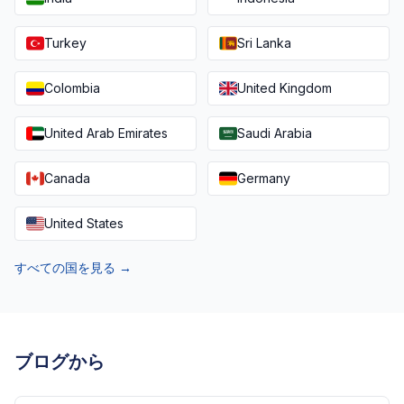
Turkey
Sri Lanka
Colombia
United Kingdom
United Arab Emirates
Saudi Arabia
Canada
Germany
United States
すべての国を見る →
ブログから