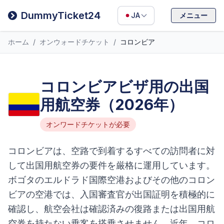
Filipino
DummyTicket24
JA
メニュー
Deutsch
ホーム
/
オンウォードチケット
/
コロンビア
Español
Italiano
コロンビアビザ用の出国
用航空券（2026年）
オンワードチケットが必要
コロンビアは、空路で到着するすべての訪問者に対
して出国用航空券の要件を厳格に運用しています。
ボゴタのエルドラド国際空港およびその他のコロン
ビアの空港では、入国審査官が出国証明を積極的に
確認し、航空会社は確認済みの復路または出国用航
空券を持たない乗客を搭乗させません。近年、コロ