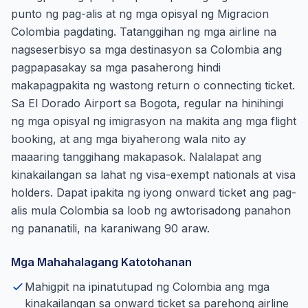
punto ng pag-alis at ng mga opisyal ng Migracion
Colombia pagdating. Tatanggihan ng mga airline na
nagseserbisyo sa mga destinasyon sa Colombia ang
pagpapasakay sa mga pasaherong hindi
makapagpakita ng wastong return o connecting ticket.
Sa El Dorado Airport sa Bogota, regular na hinihingi
ng mga opisyal ng imigrasyon na makita ang mga flight
booking, at ang mga biyaherong wala nito ay
maaaring tanggihang makapasok. Nalalapat ang
kinakailangan sa lahat ng visa-exempt nationals at visa
holders. Dapat ipakita ng iyong onward ticket ang pag-
alis mula Colombia sa loob ng awtorisadong panahon
ng pananatili, na karaniwang 90 araw.
Mga Mahahalagang Katotohanan
Mahigpit na ipinatutupad ng Colombia ang mga
kinakailangan sa onward ticket sa parehong airline