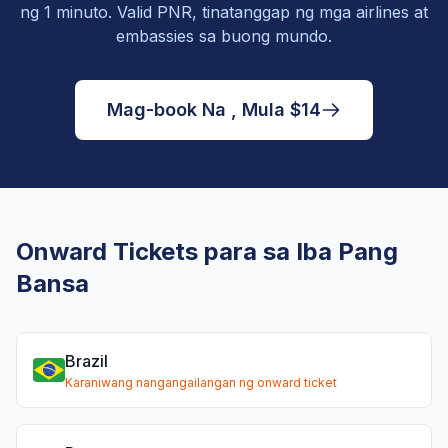
ng 1 minuto. Valid PNR, tinatanggap ng mga airlines at
embassies sa buong mundo.
Mag-book Na , Mula $14
Onward Tickets para sa Iba Pang
Bansa
Brazil
Karaniwang nangangailangan ng onward ticket