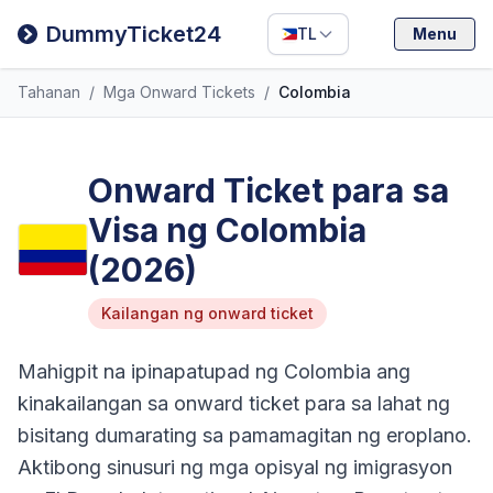
Filipino
DummyTicket24
TL
Menu
Deutsch
Tahanan
/
Mga Onward Tickets
/
Colombia
Español
Italiano
Onward Ticket para sa
Visa ng Colombia
(2026)
Kailangan ng onward ticket
Mahigpit na ipinapatupad ng Colombia ang
kinakailangan sa onward ticket para sa lahat ng
bisitang dumarating sa pamamagitan ng eroplano.
Aktibong sinusuri ng mga opisyal ng imigrasyon