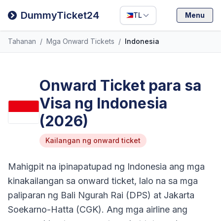
Filipino
DummyTicket24
TL
Menu
Deutsch
Tahanan
/
Mga Onward Tickets
/
Indonesia
Español
Italiano
Onward Ticket para sa
Visa ng Indonesia
(2026)
Kailangan ng onward ticket
Mahigpit na ipinapatupad ng Indonesia ang mga
kinakailangan sa onward ticket, lalo na sa mga
paliparan ng Bali Ngurah Rai (DPS) at Jakarta
Soekarno-Hatta (CGK). Ang mga airline ang