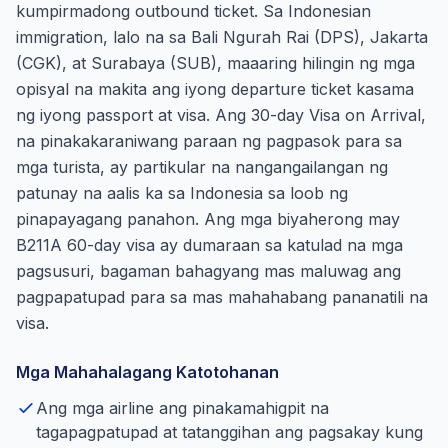
kumpirmadong outbound ticket. Sa Indonesian
immigration, lalo na sa Bali Ngurah Rai (DPS), Jakarta
(CGK), at Surabaya (SUB), maaaring hilingin ng mga
opisyal na makita ang iyong departure ticket kasama
ng iyong passport at visa. Ang 30-day Visa on Arrival,
na pinakakaraniwang paraan ng pagpasok para sa
mga turista, ay partikular na nangangailangan ng
patunay na aalis ka sa Indonesia sa loob ng
pinapayagang panahon. Ang mga biyaherong may
B211A 60-day visa ay dumaraan sa katulad na mga
pagsusuri, bagaman bahagyang mas maluwag ang
pagpapatupad para sa mas mahahabang pananatili na
visa.
Mga Mahahalagang Katotohanan
Ang mga airline ang pinakamahigpit na
tagapagpatupad at tatanggihan ang pagsakay kung