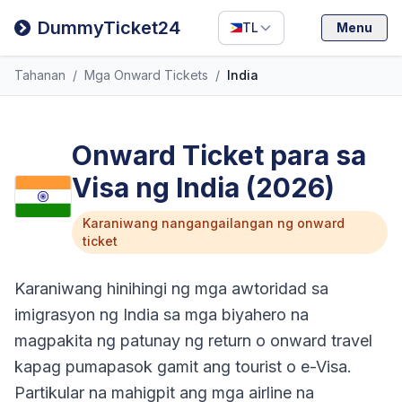
Filipino
DummyTicket24
TL
Menu
Deutsch
Tahanan
/
Mga Onward Tickets
/
India
Español
Italiano
Onward Ticket para sa
Visa ng India (2026)
Karaniwang nangangailangan ng onward
ticket
Karaniwang hinihingi ng mga awtoridad sa
imigrasyon ng India sa mga biyahero na
magpakita ng patunay ng return o onward travel
kapag pumapasok gamit ang tourist o e-Visa.
Partikular na mahigpit ang mga airline na