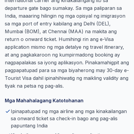
international carrier ang kinakailangang ito sa
departure gate bago sumakay. Sa mga paliparan sa
India, maaaring hilingin ng mga opisyal ng imigrasyon
sa mga port of entry kabilang ang Delhi (DEL),
Mumbai (BOM), at Chennai (MAA) na makita ang
return o onward ticket. Humihingi rin ang e-Visa
application mismo ng mga detalye ng travel itinerary,
at ang pagkakaroon ng kumpirmadong booking ay
nagpapalakas sa iyong aplikasyon. Pinakamahigpit ang
pagpapatupad para sa mga biyaherong may 30-day e-
Tourist Visa dahil ipinahihiwatig ng maikling validity ang
tiyak na petsa ng pag-alis.
Mga Mahahalagang Katotohanan
Ipinapatupad ng mga airline ang mga kinakailangan
sa onward ticket sa check-in bago ang pag-alis
papuntang India