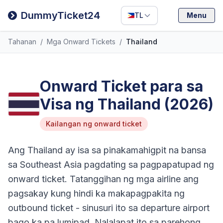
Filipino
DummyTicket24
TL
Menu
Deutsch
Tahanan
/
Mga Onward Tickets
/
Thailand
Español
Italiano
Onward Ticket para sa
Visa ng Thailand (2026)
Kailangan ng onward ticket
Ang Thailand ay isa sa pinakamahigpit na bansa
sa Southeast Asia pagdating sa pagpapatupad ng
onward ticket. Tatanggihan ng mga airline ang
pagsakay kung hindi ka makapagpakita ng
outbound ticket - sinusuri ito sa departure airport
bago ka pa lumipad. Nalalapat ito sa parehong