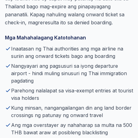
Thailand bago mag-expire ang pinapayagang
pananatili. Kapag nahuling walang onward ticket sa
check-in, magreresulta ito sa denied boarding.
Mga Mahahalagang Katotohanan
Inaatasan ng Thai authorities ang mga airline na
suriin ang onward tickets bago ang boarding
Nangyayari ang pagsusuri sa iyong departure
airport - hindi muling sinusuri ng Thai immigration
pagdating
Parehong nalalapat sa visa-exempt entries at tourist
visa holders
Kung minsan, nangangailangan din ang land border
crossings ng patunay ng onward travel
Ang mga overstayer ay nahaharap sa multa na 500
THB bawat araw at posibleng blacklisting