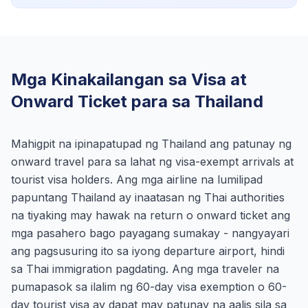
Mga Kinakailangan sa Visa at
Onward Ticket para sa Thailand
Mahigpit na ipinapatupad ng Thailand ang patunay ng
onward travel para sa lahat ng visa-exempt arrivals at
tourist visa holders. Ang mga airline na lumilipad
papuntang Thailand ay inaatasan ng Thai authorities
na tiyaking may hawak na return o onward ticket ang
mga pasahero bago payagang sumakay - nangyayari
ang pagsusuring ito sa iyong departure airport, hindi
sa Thai immigration pagdating. Ang mga traveler na
pumapasok sa ilalim ng 60-day visa exemption o 60-
day tourist visa ay dapat may patunay na aalis sila sa