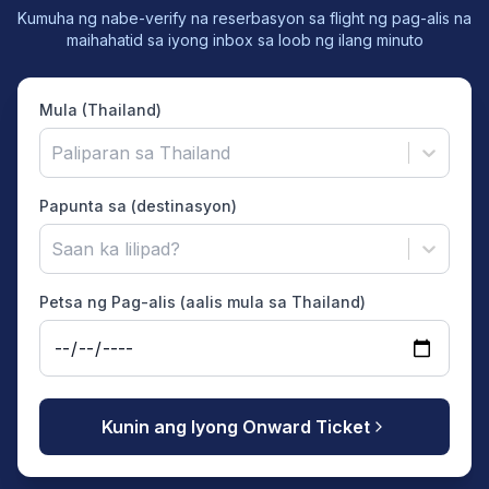
Kumuha ng nabe-verify na reserbasyon sa flight ng pag-alis na
maihahatid sa iyong inbox sa loob ng ilang minuto
Mula (Thailand)
Paliparan sa Thailand
Papunta sa (destinasyon)
Saan ka lilipad?
Petsa ng Pag-alis (aalis mula sa Thailand)
Kunin ang Iyong Onward Ticket