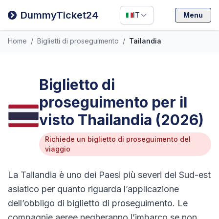
Filipino
DummyTicket24
IT
Menu
Deutsch
Home
/
Biglietti di proseguimento
/
Tailandia
Español
Italiano
Biglietto di
proseguimento per il
visto Thailandia (2026)
Richiede un biglietto di proseguimento del
viaggio
La Tailandia è uno dei Paesi più severi del Sud-est
asiatico per quanto riguarda l’applicazione
dell’obbligo di biglietto di proseguimento. Le
compagnie aeree negheranno l’imbarco se non