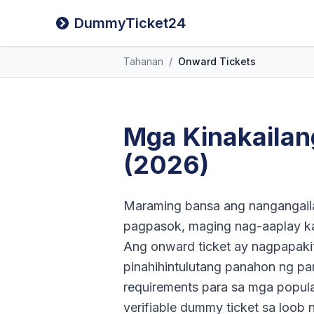
DummyTicket24
Tahanan
/
Onward Tickets
Mga Kinakailan
(2026)
Maraming bansa ang nangangail
pagpasok, maging nag-aaplay ka 
Ang onward ticket ay nagpapaki
pinahihintulutang panahon ng pa
requirements para sa mga popul
verifiable dummy ticket sa loob ng