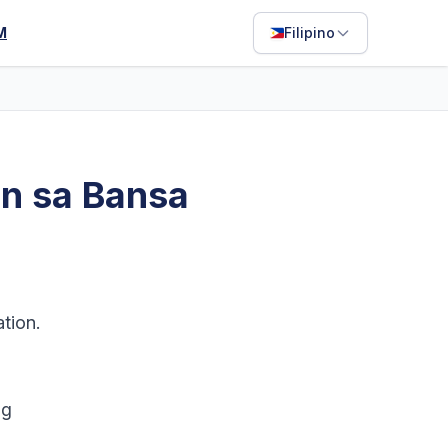
M
Filipino
English
Français
Português
n sa Bansa
ไทย
日本語
Bahasa Indonesia
Filipino
tion.
Deutsch
Español
ng
Italiano