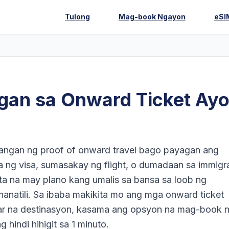
Tulong
Mag-book Ngayon
eSI
gan sa Onward Ticket Ayo
angan ng proof of onward travel bago payagan ang
ng visa, sumasakay ng flight, o dumadaan sa immigra
ta na may plano kang umalis sa bansa sa loob ng
nanatili. Sa ibaba makikita mo ang mga onward ticket
ar na destinasyon, kasama ang opsyon na mag-book 
 hindi hihigit sa 1 minuto.