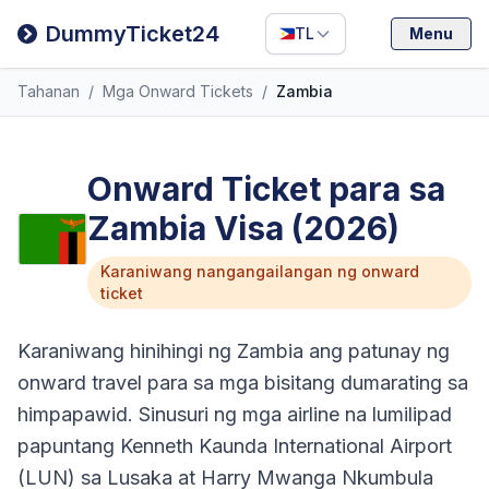
Filipino
DummyTicket24
TL
Menu
Deutsch
Tahanan
/
Mga Onward Tickets
/
Zambia
Español
Italiano
Onward Ticket para sa
Zambia Visa (2026)
Karaniwang nangangailangan ng onward
ticket
Karaniwang hinihingi ng Zambia ang patunay ng
onward travel para sa mga bisitang dumarating sa
himpapawid. Sinusuri ng mga airline na lumilipad
papuntang Kenneth Kaunda International Airport
(LUN) sa Lusaka at Harry Mwanga Nkumbula