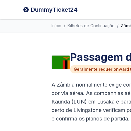
DummyTicket24
Início
/
Bilhetes de Continuação
/
Zâmb
Passagem de
Geralmente requer onward t
A Zâmbia normalmente exige com
por via aérea. As companhias aé
Kaunda (LUN) em Lusaka e para
perto de Livingstone verificam p
e confirma os planos de partida.