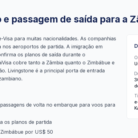
to e passagem de saída para a 
 e-Visa para muitas nacionalidades. As companhias
D
a nos aeroportos de partida. A imigração em
onfirma os planos de saída durante o
O
iVisa cobre tanto a Zâmbia quanto o Zimbábue e
U
o. Livingstone é a principal porta de entrada
D
 zambiano.
3
d
T
e
 passagens de volta no embarque para voos para
K
a os planos de partida
 Zimbábue por US$ 50