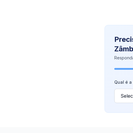
Preci
Zâmb
Responda
Qual é a