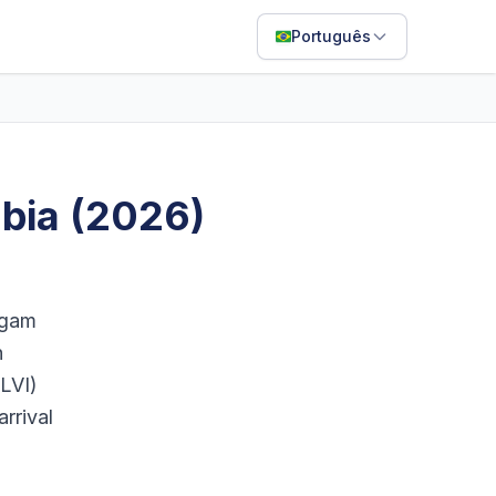
Português
English
Français
Português
bia (2026)
ไทย
日本語
Bahasa Indonesia
egam
Filipino
h
LVI)
Deutsch
rrival
Español
Italiano