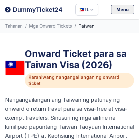
Filipino
DummyTicket24
TL
Menu
Deutsch
Tahanan
/
Mga Onward Tickets
/
Taiwan
Español
Italiano
Onward Ticket para sa
Taiwan Visa (2026)
Karaniwang nangangailangan ng onward
ticket
Nangangailangan ang Taiwan ng patunay ng
onward o return travel para sa visa-free at visa-
exempt travelers. Sinusuri ng mga airline na
lumilipad papuntang Taiwan Taoyuan International
Airport (TPE) at Kaohsiung International Airport