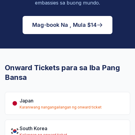
embassies sa buong mundo.
Mag-book Na , Mula $14
Onward Tickets para sa Iba Pang
Bansa
Japan
Karaniwang nangangailangan ng onward ticket
South Korea
Kailangan ng onward ticket