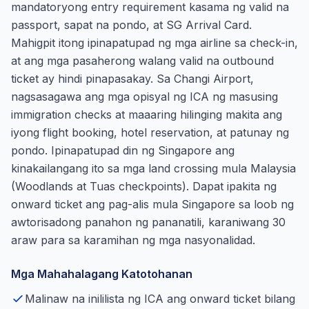
mandatoryong entry requirement kasama ng valid na
passport, sapat na pondo, at SG Arrival Card.
Mahigpit itong ipinapatupad ng mga airline sa check-in,
at ang mga pasaherong walang valid na outbound
ticket ay hindi pinapasakay. Sa Changi Airport,
nagsasagawa ang mga opisyal ng ICA ng masusing
immigration checks at maaaring hilinging makita ang
iyong flight booking, hotel reservation, at patunay ng
pondo. Ipinapatupad din ng Singapore ang
kinakailangang ito sa mga land crossing mula Malaysia
(Woodlands at Tuas checkpoints). Dapat ipakita ng
onward ticket ang pag-alis mula Singapore sa loob ng
awtorisadong panahon ng pananatili, karaniwang 30
araw para sa karamihan ng mga nasyonalidad.
Mga Mahahalagang Katotohanan
Malinaw na inililista ng ICA ang onward ticket bilang