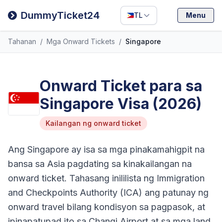
Filipino
DummyTicket24
TL
Menu
Deutsch
Tahanan
/
Mga Onward Tickets
/
Singapore
Español
Italiano
Onward Ticket para sa
Singapore Visa (2026)
Kailangan ng onward ticket
Ang Singapore ay isa sa mga pinakamahigpit na
bansa sa Asia pagdating sa kinakailangan na
onward ticket. Tahasang inililista ng Immigration
and Checkpoints Authority (ICA) ang patunay ng
onward travel bilang kondisyon sa pagpasok, at
ipinapatupad ito sa Changi Airport at sa mga land