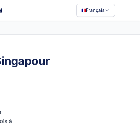
M
Français
English
Français
Português
 Singapour
ไทย
日本語
Bahasa Indonesia
Filipino
Deutsch
a
ois à
Español
Italiano