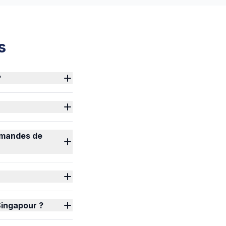
s
?
emandes de
 Singapour ?