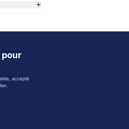
n pour
alide, accepté
ier.