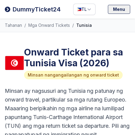
Filipino
DummyTicket24
TL
Menu
Deutsch
Tahanan
/
Mga Onward Tickets
/
Tunisia
Español
Italiano
Onward Ticket para sa
Tunisia Visa (2026)
Minsan nangangailangan ng onward ticket
Minsan ay nagsusuri ang Tunisia ng patunay ng
onward travel, partikular sa mga rutang Europeo.
Maaaring beripikahin ng mga airline na lumilipad
papuntang Tunis-Carthage International Airport
(TUN) ang mga return ticket sa departure. Pili ang
pagpapatupad ng immigration ngunit