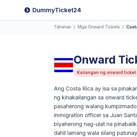
DummyTicket24
Tahanan
/
Mga Onward Tickets
/
Cost
Onward Tick
Kailangan ng onward ticket
Ang Costa Rica ay isa sa pinak
ng kinakailangan sa onward tick
pasaherong walang kumpirmadong 
immigration officer sa Juan San
biyaherong nag-ulat na pinabalik
dahil lamang wala silang patuna