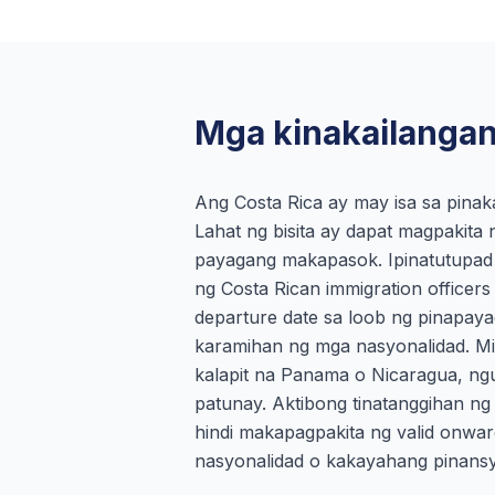
Mga kinakailangan 
Ang Costa Rica ay may isa sa pinaka
Lahat ng bisita ay dapat magpakita
payagang makapasok. Ipinatutupad it
ng Costa Rican immigration officers
departure date sa loob ng pinapay
karamihan ng mga nasyonalidad. Mi
kalapit na Panama o Nicaragua, ngu
patunay. Aktibong tinatanggihan n
hindi makapagpakita ng valid onwa
nasyonalidad o kakayahang pinansy