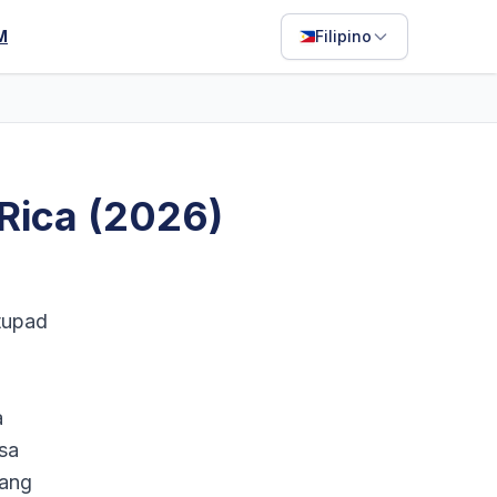
M
Filipino
English
Français
Português
 Rica (2026)
ไทย
日本語
Bahasa Indonesia
tupad
Filipino
Deutsch
a
Español
nsa
Italiano
gang