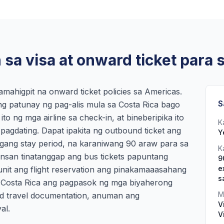
sa visa at onward ticket para 
mahigpit na onward ticket policies sa Americas.
S
 ng patunay ng pag-alis mula sa Costa Rica bago
o ng mga airline sa check-in, at bineberipika ito
K
 pagdating. Dapat ipakita ng outbound ticket ang
Y
agang stay period, na karaniwang 90 araw para sa
K
nsan tinatanggap ang bus tickets papuntang
9
e
nit ang flight reservation ang pinakamaaasahang
s
g Costa Rica ang pagpasok ng mga biyaherong
M
rd travel documentation, anuman ang
V
al.
V