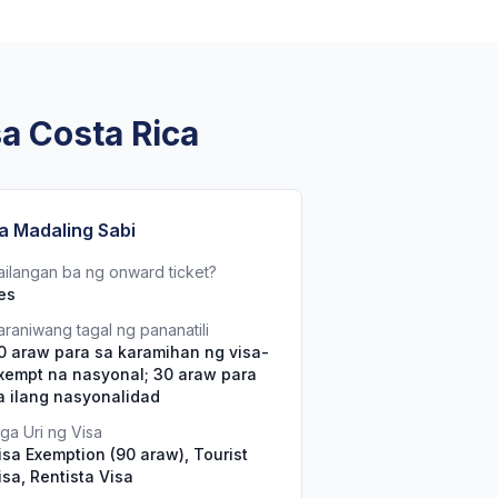
sa Costa Rica
a Madaling Sabi
ailangan ba ng onward ticket?
es
araniwang tagal ng pananatili
0 araw para sa karamihan ng visa-
xempt na nasyonal; 30 araw para
a ilang nasyonalidad
ga Uri ng Visa
isa Exemption (90 araw), Tourist
isa, Rentista Visa