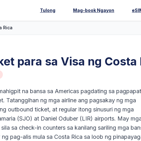
Tulong
Mag-book Ngayon
eSI
a Rica
et para sa Visa ng Costa
amahigpit na bansa sa Americas pagdating sa pagpapa
et. Tatanggihan ng mga airline ang pagsakay ng mga
outbound ticket, at regular itong sinusuri ng mga
tamaria (SJO) at Daniel Oduber (LIR) airports. May mg
 sila sa check-in counters sa kanilang sariling mga ba
y ng pag-alis mula sa Costa Rica sa loob ng pinapaya