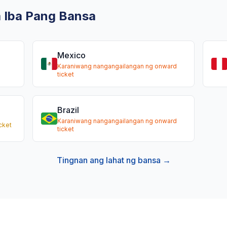
a Iba Pang Bansa
Mexico
Karaniwang nangangailangan ng onward
ticket
Brazil
Karaniwang nangangailangan ng onward
cket
ticket
Tingnan ang lahat ng bansa →