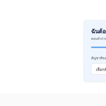
ฉันต้
ตอบคำถามส
สัญชาติข