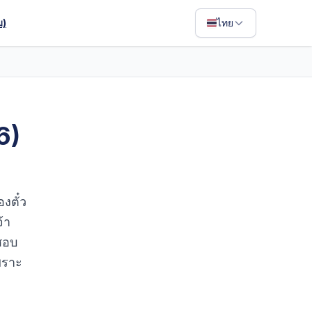
ม)
ไทย
English
Français
Português
6)
ไทย
日本語
Bahasa Indonesia
งตั๋ว
Filipino
้า
สอบ
Deutsch
พราะ
Español
Italiano