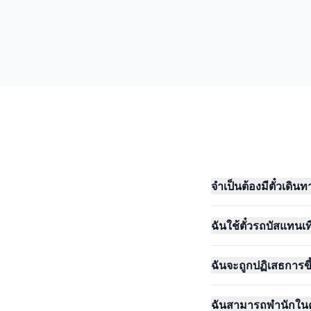
จำเป็นต้องมีตั๋วเดิน
ฉันใช้ตั๋วรถบัสแทนเ
ฉันจะถูกปฏิเสธการขึ
ฉันสามารถพำนักในค