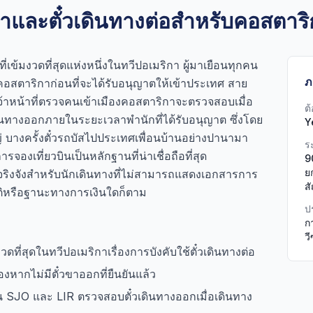
ซ่าและตั๋วเดินทางต่อสำหรับคอสตาร
ี่เข้มงวดที่สุดแห่งหนึ่งในทวีปอเมริกา ผู้มาเยือนทุกคน
ภ
สตาริกาก่อนที่จะได้รับอนุญาตให้เข้าประเทศ สาย
ะเจ้าหน้าที่ตรวจคนเข้าเมืองคอสตาริกาจะตรวจสอบเมื่อ
ต
ินทางออกภายในระยะเวลาพำนักที่ได้รับอนุญาต ซึ่งโดย
Y
่ บางครั้งตั๋วรถบัสไปประเทศเพื่อนบ้านอย่างปานามา
ร
จองเที่ยวบินเป็นหลักฐานที่น่าเชื่อถือที่สุด
90
ย
ริงจังสำหรับนักเดินทางที่ไม่สามารถแสดงเอกสารการ
ส
ชาติหรือฐานะทางการเงินใดก็ตาม
ป
กา
ว
ดที่สุดในทวีปอเมริกาเรื่องการบังคับใช้ตั๋วเดินทางต่อ
งหากไม่มีตั๋วขาออกที่ยืนยันแล้ว
บิน SJO และ LIR ตรวจสอบตั๋วเดินทางออกเมื่อเดินทาง