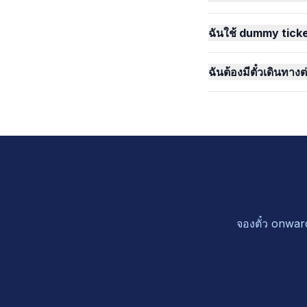
ฉันใช้ dummy ticke
ฉันต้องมีตั๋วเดินทา
จองตั๋ว onwar