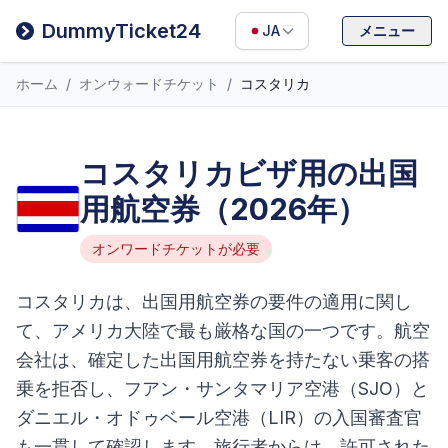
Filipino
DummyTicket24
JA
メニュー
Deutsch
ホーム
/
オンウォードチケット
/
コスタリカ
Español
Italiano
コスタリカビザ用の出国
用航空券（2026年）
オンワードチケットが必要
コスタリカは、出国用航空券の要件の適用に関し
て、アメリカ大陸で最も厳格な国の一つです。航空
会社は、確定した出国用航空券を持たない乗客の搭
乗を拒否し、フアン・サンタマリア空港（SJO）と
ダニエル・オドゥベール空港（LIR）の入国審査官
も一貫して確認します。旅行者からは、許可された