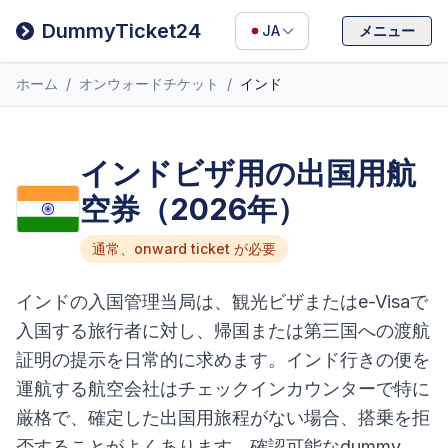
Filipino
DummyTicket24
JA
メニュー
Deutsch
ホーム
/
オンウォードチケット
/
インド
Español
Italiano
インドビザ用の出国用航
空券（2026年）
通常、onward ticket が必要
インドの入国管理当局は、観光ビザまたはe-Visaで
入国する旅行者に対し、帰国または第三国への渡航
証明の提示を日常的に求めます。インド行きの便を
運航する航空会社はチェックインカウンターで特に
厳格で、確定した出国用旅程がない場合、搭乗を拒
否することがよくあります。確認可能なdummy