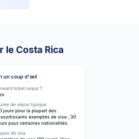
r le Costa Rica
n un coup d'œil
nward ticket requis ?
es
urée de séjour typique
0 jours pour la plupart des
essortissants exemptés de visa ; 30
ours pour certaines nationalités
ypes de visa