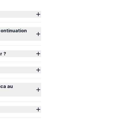
 continuation
r ?
ica au