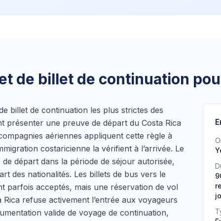
t de billet de continuation pou
de billet de continuation les plus strictes des
E
ent présenter une preuve de départ du Costa Rica
s compagnies aériennes appliquent cette règle à
O
mmigration costaricienne la vérifient à l’arrivée. Le
Y
te de départ dans la période de séjour autorisée,
D
t des nationalités. Les billets de bus vers le
9
r
t parfois acceptés, mais une réservation de vol
j
ta Rica refuse activement l’entrée aux voyageurs
T
umentation valide de voyage de continuation,