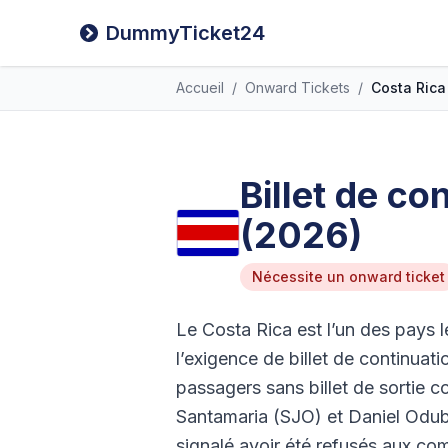
DummyTicket24
Accueil
/
Onward Tickets
/
Costa Rica
Billet de co
(2026)
Nécessite un onward ticket
Le Costa Rica est l’un des pays le
l’exigence de billet de continua
passagers sans billet de sortie c
Santamaria (SJO) et Daniel Odub
signalé avoir été refusés aux co