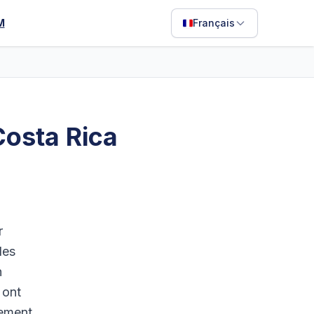
M
Français
English
Français
Português
Costa Rica
ไทย
日本語
Bahasa Indonesia
Filipino
r
Deutsch
les
n
Español
 ont
Italiano
lement