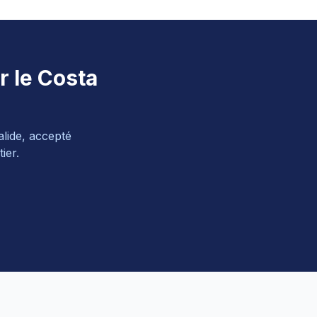
r le Costa
alide, accepté
ier.