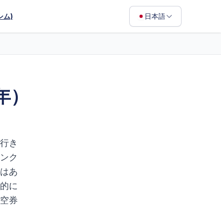
シム)
日本語
English
Français
Português
年）
ไทย
日本語
Bahasa Indonesia
行き
Filipino
ンク
はあ
Deutsch
的に
Español
空券
Italiano