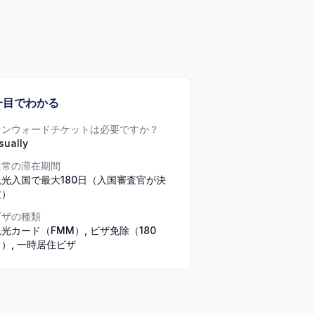
一目でわかる
オンウォードチケットは必要ですか？
sually
通常の滞在期間
観光入国で最大180日（入国審査官が決
定）
ビザの種類
光カード（FMM）, ビザ免除（180
）, 一時居住ビザ