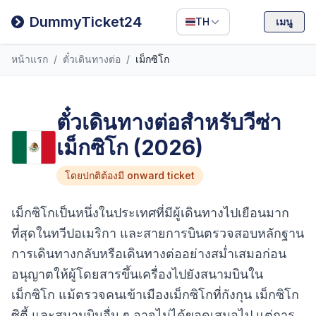
Filipino
DummyTicket24
TH
เมนู
Deutsch
หน้าแรก
/
ตั๋วเดินทางต่อ
/
เม็กซิโก
Español
Italiano
ตั๋วเดินทางต่อสำหรับวีซ่า
เม็กซิโก (2026)
โดยปกติต้องมี onward ticket
เม็กซิโกเป็นหนึ่งในประเทศที่มีผู้เดินทางไปเยือนมาก
ที่สุดในทวีปอเมริกา และสายการบินตรวจสอบหลักฐาน
การเดินทางกลับหรือเดินทางต่ออย่างสม่ำเสมอก่อน
อนุญาตให้ผู้โดยสารขึ้นเครื่องไปยังสนามบินใน
เม็กซิโก แม้ตรวจคนเข้าเมืองเม็กซิโกที่กังกุน เม็กซิโก
ซิตี้ และสนามบินอื่น ๆ อาจไม่ได้ขอดูเสมอไป แต่การ