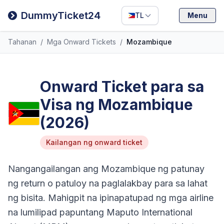
Filipino
DummyTicket24
TL
Menu
Deutsch
Tahanan
/
Mga Onward Tickets
/
Mozambique
Español
Italiano
Onward Ticket para sa
Visa ng Mozambique
(2026)
Kailangan ng onward ticket
Nangangailangan ang Mozambique ng patunay
ng return o patuloy na paglalakbay para sa lahat
ng bisita. Mahigpit na ipinapatupad ng mga airline
na lumilipad papuntang Maputo International