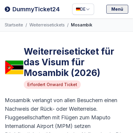
Filipino
DummyTicket24
DE
Menü
Deutsch
Startseite
/
Weiterreisetickets
/
Mosambik
Español
Italiano
Weiterreiseticket für
das Visum für
Mosambik (2026)
Erfordert Onward Ticket
Mosambik verlangt von allen Besuchern einen
Nachweis der Rück- oder Weiterreise.
Fluggesellschaften mit Flügen zum Maputo
International Airport (MPM) setzen