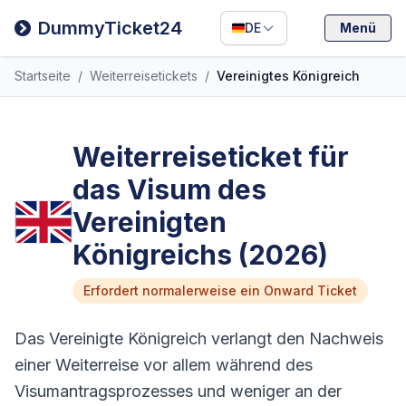
Filipino
DummyTicket24
DE
Menü
Deutsch
Startseite
/
Weiterreisetickets
/
Vereinigtes Königreich
Español
Italiano
Weiterreiseticket für
das Visum des
Vereinigten
Königreichs (2026)
Erfordert normalerweise ein Onward Ticket
Das Vereinigte Königreich verlangt den Nachweis
einer Weiterreise vor allem während des
Visumantragsprozesses und weniger an der