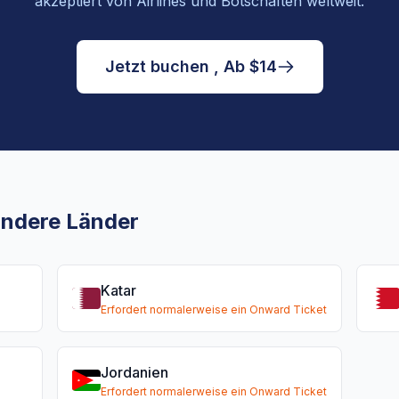
akzeptiert von Airlines und Botschaften weltweit.
Jetzt buchen , Ab $14
 andere Länder
Katar
Erfordert normalerweise ein Onward Ticket
Jordanien
Erfordert normalerweise ein Onward Ticket