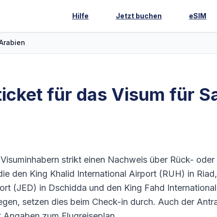
Hilfe
Jetzt buchen
eSIM
Arabien
ticket für das Visum für S
n Visuminhabern strikt einen Nachweis über Rück- oder
die den King Khalid International Airport (RUH) in Riad
port (JED) in Dschidda und den King Fahd International
en, setzen dies beim Check-in durch. Auch der Antra
gt Angaben zum Flugreiseplan.