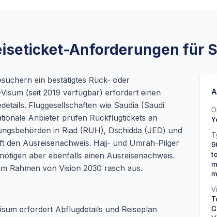
eiseticket-Anforderungen für 
esuchern ein bestätigtes Rück- oder
A
e-Visum (seit 2019 verfügbar) erfordert einen
details. Fluggesellschaften wie Saudia (Saudi
O
nationale Anbieter prüfen Rückflugtickets an
Y
ungsbehörden in Riad (RUH), Dschidda (JED) und
T
den Ausreisenachweis. Hajj- und Umrah-Pilger
9
t
ötigen aber ebenfalls einen Ausreisenachweis.
m
im Rahmen von Vision 2030 rasch aus.
m
V
T
isum erfordert Abflugdetails und Reiseplan
G