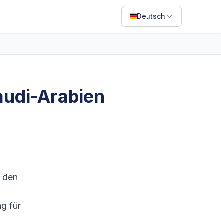
Deutsch
English
Français
Português
audi-Arabien
ไทย
日本語
Bahasa Indonesia
Filipino
Deutsch
, den
Español
g für
Italiano