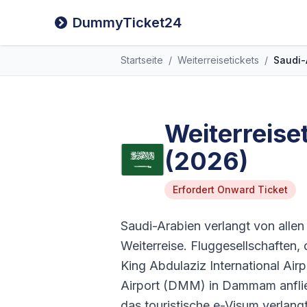
DummyTicket24
Startseite
/
Weiterreisetickets
/
Saudi-
Weiterreise
(2026)
Erfordert Onward Ticket
Saudi-Arabien verlangt von alle
Weiterreise. Fluggesellschaften, 
King Abdulaziz International Air
Airport (DMM) in Dammam anflieg
das touristische e-Visum verlan