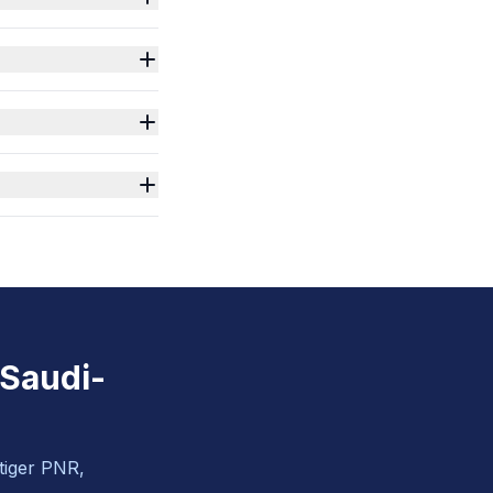
 Saudi-
ltiger PNR,