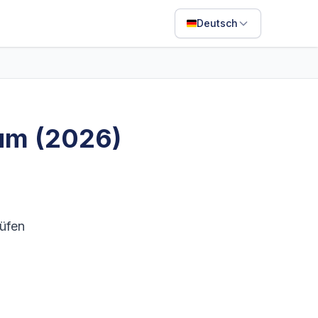
Deutsch
English
Français
Português
sum (2026)
ไทย
日本語
Bahasa Indonesia
Filipino
rüfen
Deutsch
Español
Italiano