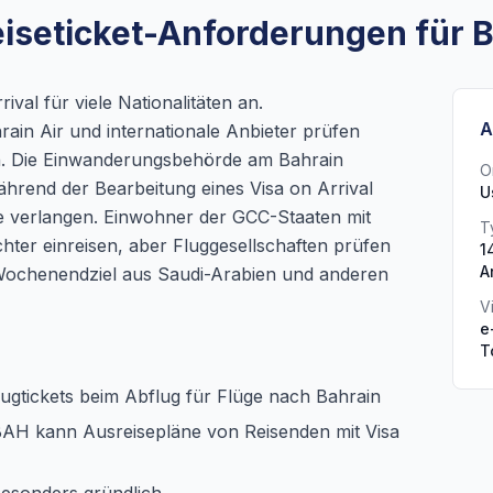
eiseticket-Anforderungen für 
ival für viele Nationalitäten an.
A
hrain Air und internationale Anbieter prüfen
n. Die Einwanderungsbehörde am Bahrain
O
ährend der Bearbeitung eines Visa on Arrival
U
se verlangen. Einwohner der GCC-Staaten mit
T
chter einreisen, aber Fluggesellschaften prüfen
1
A
es Wochenendziel aus Saudi-Arabien und anderen
V
e
T
ugtickets beim Abflug für Flüge nach Bahrain
AH kann Ausreisepläne von Reisenden mit Visa