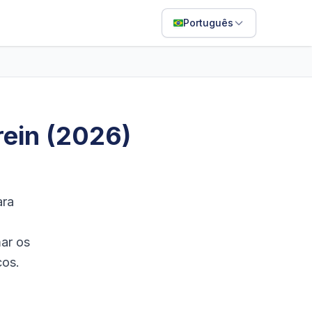
Português
English
Français
Português
rein (2026)
ไทย
日本語
Bahasa Indonesia
ara
Filipino
ar os
Deutsch
cos.
Español
Italiano