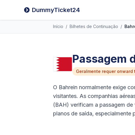
DummyTicket24
Início
/
Bilhetes de Continuação
/
Bahr
Passagem de
Geralmente requer onward t
O Bahrein normalmente exige co
visitantes. As companhias aérea
(BAH) verificam a passagem de 
planos de saída, especialmente pa