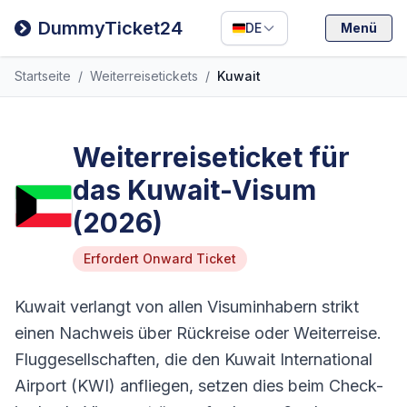
Filipino
DummyTicket24
DE
Menü
Deutsch
Startseite
/
Weiterreisetickets
/
Kuwait
Español
Italiano
Weiterreiseticket für
das Kuwait-Visum
(2026)
Erfordert Onward Ticket
Kuwait verlangt von allen Visuminhabern strikt
einen Nachweis über Rückreise oder Weiterreise.
Fluggesellschaften, die den Kuwait International
Airport (KWI) anfliegen, setzen dies beim Check-