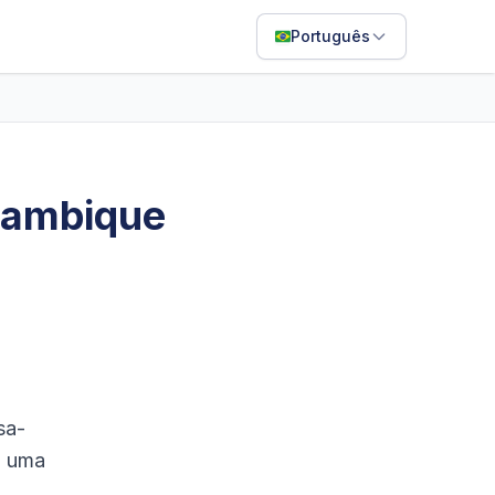
Português
English
Français
Português
çambique
ไทย
日本語
Bahasa Indonesia
Filipino
Deutsch
sa-
Español
a uma
Italiano