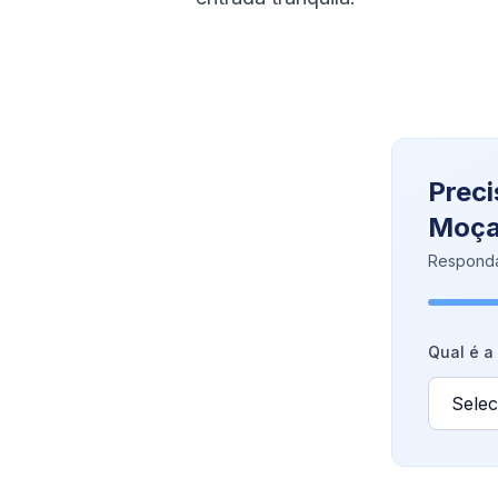
Preci
Moça
Responda
Qual é a