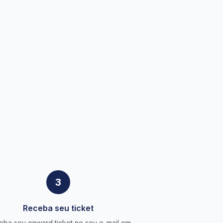
3
Receba seu ticket
eba seu onward ticket no seu e-mail em