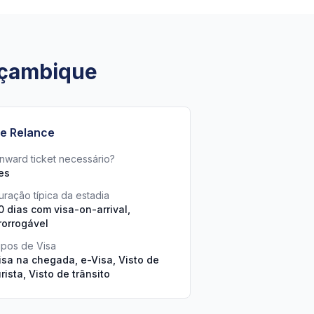
oçambique
e Relance
nward ticket necessário?
es
uração típica da estadia
0 dias com visa-on-arrival,
rorrogável
ipos de Visa
isa na chegada, e-Visa, Visto de
urista, Visto de trânsito