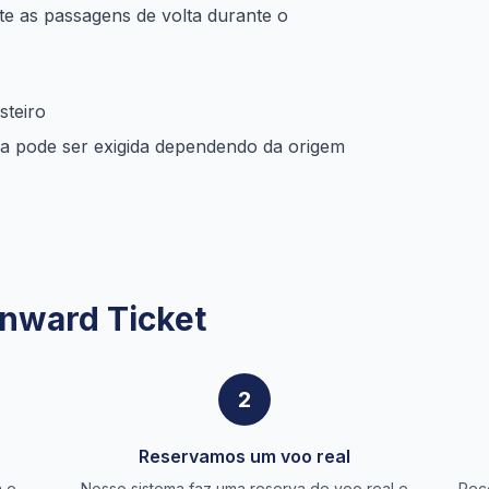
te as passagens de volta durante o
steiro
a pode ser exigida dependendo da origem
nward Ticket
2
Reservamos um voo real
a e
Nosso sistema faz uma reserva de voo real e
Rec