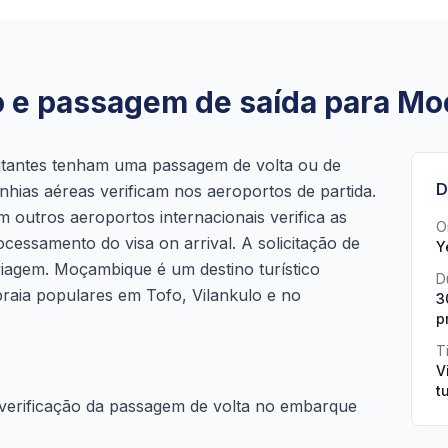
to e passagem de saída para M
itantes tenham uma passagem de volta ou de
D
ias aéreas verificam nos aeroportos de partida.
outros aeroportos internacionais verifica as
O
cessamento do visa on arrival. A solicitação de
Y
e viagem. Moçambique é um destino turístico
D
raia populares em Tofo, Vilankulo e no
3
p
T
V
t
verificação da passagem de volta no embarque