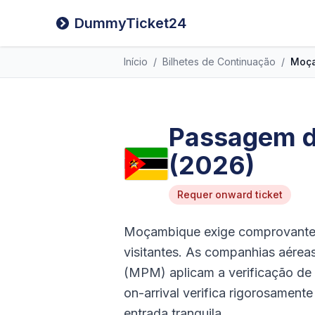
DummyTicket24
Início
/
Bilhetes de Continuação
/
Moç
Passagem d
(2026)
Requer onward ticket
Moçambique exige comprovante 
visitantes. As companhias aérea
(MPM) aplicam a verificação de
on-arrival verifica rigorosament
entrada tranquila.