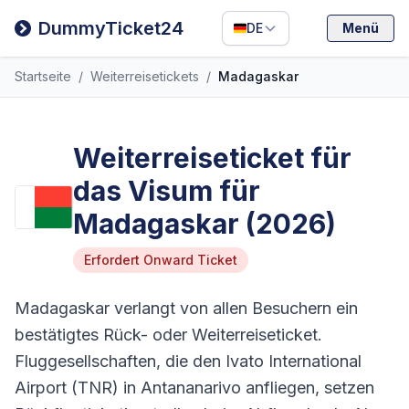
Filipino
DummyTicket24
DE
Menü
Deutsch
Startseite
/
Weiterreisetickets
/
Madagaskar
Español
Italiano
Weiterreiseticket für
das Visum für
Madagaskar (2026)
Erfordert Onward Ticket
Madagaskar verlangt von allen Besuchern ein
bestätigtes Rück- oder Weiterreiseticket.
Fluggesellschaften, die den Ivato International
Airport (TNR) in Antananarivo anfliegen, setzen