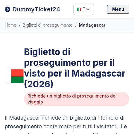
Filipino
DummyTicket24
IT
Menu
Deutsch
Home
/
Biglietti di proseguimento
/
Madagascar
Español
Italiano
Biglietto di
proseguimento per il
visto per il Madagascar
(2026)
Richiede un biglietto di proseguimento del
viaggio
Il Madagascar richiede un biglietto di ritorno o di
proseguimento confermato per tutti i visitatori. Le