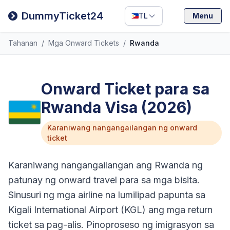
Filipino
DummyTicket24
TL
Menu
Deutsch
Tahanan
/
Mga Onward Tickets
/
Rwanda
Español
Italiano
Onward Ticket para sa
Rwanda Visa (2026)
Karaniwang nangangailangan ng onward
ticket
Karaniwang nangangailangan ang Rwanda ng
patunay ng onward travel para sa mga bisita.
Sinusuri ng mga airline na lumilipad papunta sa
Kigali International Airport (KGL) ang mga return
ticket sa pag-alis. Pinoproseso ng imigrasyon sa