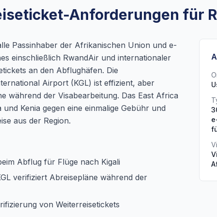
eiseticket-Anforderungen für 
alle Passinhaber der Afrikanischen Union und e-
A
ines einschließlich RwandAir und internationaler
etickets an den Abflughäfen. Die
O
rnational Airport (KGL) ist effizient, aber
U
äne während der Visabearbeitung. Das East Africa
T
da und Kenia gegen eine einmalige Gebühr und
3
e
ise aus der Region.
f
V
V
beim Abflug für Flüge nach Kigali
A
L verifiziert Abreisepläne während der
rifizierung von Weiterreisetickets