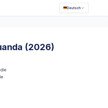
Deutsch
English
Français
Português
Ruanda (2026)
ไทย
日本語
Bahasa Indonesia
 die
Filipino
ie
Deutsch
Español
Italiano