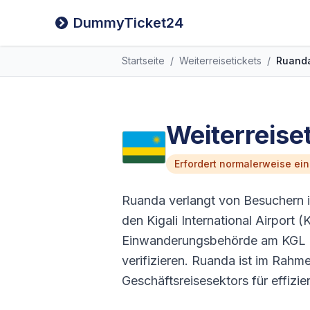
DummyTicket24
Startseite
/
Weiterreisetickets
/
Ruand
Weiterreise
Erfordert normalerweise ei
Ruanda verlangt von Besuchern in
den Kigali International Airport 
Einwanderungsbehörde am KGL be
verifizieren. Ruanda ist im Rah
Geschäftsreisesektors für effizie