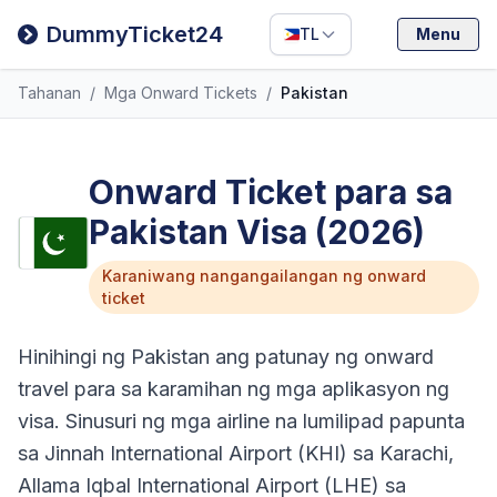
Filipino
DummyTicket24
TL
Menu
Deutsch
Tahanan
/
Mga Onward Tickets
/
Pakistan
Español
Italiano
Onward Ticket para sa
Pakistan Visa (2026)
Karaniwang nangangailangan ng onward
ticket
Hinihingi ng Pakistan ang patunay ng onward
travel para sa karamihan ng mga aplikasyon ng
visa. Sinusuri ng mga airline na lumilipad papunta
sa Jinnah International Airport (KHI) sa Karachi,
Allama Iqbal International Airport (LHE) sa