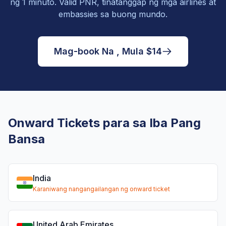
ng 1 minuto. Valid PNR, tinatanggap ng mga airlines at
embassies sa buong mundo.
Mag-book Na , Mula $14
Onward Tickets para sa Iba Pang
Bansa
India
Karaniwang nangangailangan ng onward ticket
United Arab Emirates