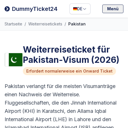
Filipino
DummyTicket24
DE
Menü
Deutsch
Startseite
/
Weiterreisetickets
/
Pakistan
Español
Italiano
Weiterreiseticket für
Pakistan-Visum (2026)
Erfordert normalerweise ein Onward Ticket
Pakistan verlangt für die meisten Visumanträge
einen Nachweis der Weiterreise.
Fluggesellschaften, die den Jinnah International
Airport (KHI) in Karatschi, den Allama Iqbal
International Airport (LHE) in Lahore und den
Islamabad International Airport (ISB) anfliegen,