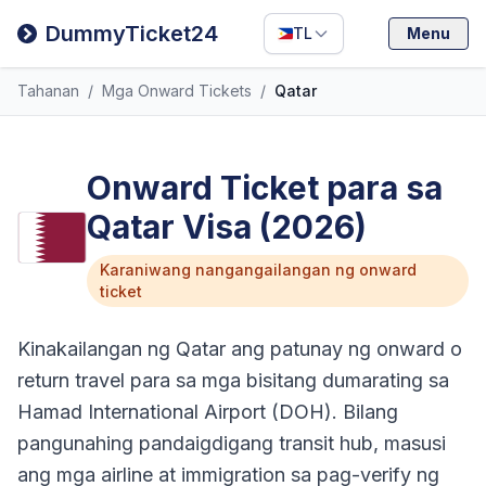
Filipino
DummyTicket24
TL
Menu
Deutsch
Tahanan
/
Mga Onward Tickets
/
Qatar
Español
Italiano
Onward Ticket para sa
Qatar Visa (2026)
Karaniwang nangangailangan ng onward
ticket
Kinakailangan ng Qatar ang patunay ng onward o
return travel para sa mga bisitang dumarating sa
Hamad International Airport (DOH). Bilang
pangunahing pandaigdigang transit hub, masusi
ang mga airline at immigration sa pag-verify ng