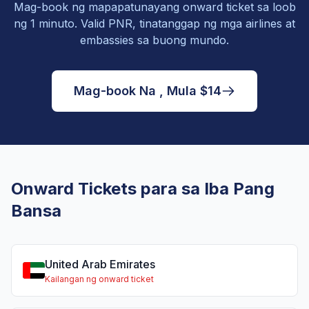
Mag-book ng mapapatunayang onward ticket sa loob
ng 1 minuto. Valid PNR, tinatanggap ng mga airlines at
embassies sa buong mundo.
Mag-book Na , Mula $14
Onward Tickets para sa Iba Pang
Bansa
United Arab Emirates
Kailangan ng onward ticket