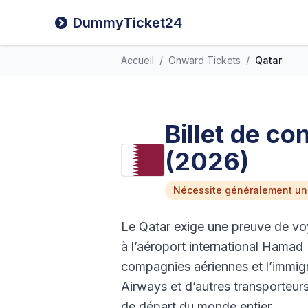
DummyTicket24
Accueil
/
Onward Tickets
/
Qatar
Billet de co
(2026)
Nécessite généralement un
Le Qatar exige une preuve de voy
à l’aéroport international Hamad
compagnies aériennes et l’immigr
Airways et d’autres transporteurs
de départ du monde entier.