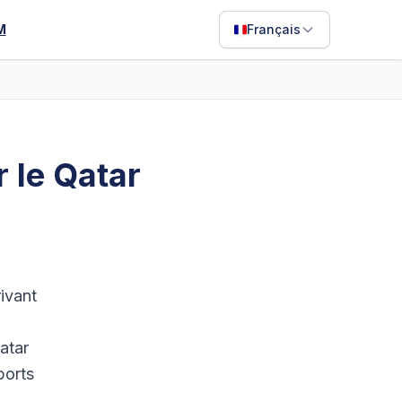
M
Français
English
Français
Português
r le Qatar
ไทย
日本語
Bahasa Indonesia
Filipino
ivant
Deutsch
atar
Español
ports
Italiano