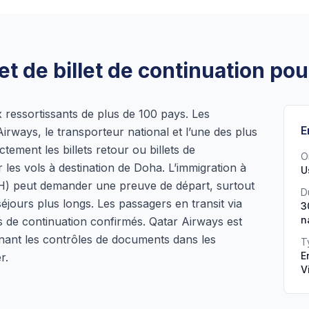
t de billet de continuation pou
x ressortissants de plus de 100 pays. Les
E
rways, le transporteur national et l’une des plus
tement les billets retour ou billets de
O
 les vols à destination de Doha. L’immigration à
U
OH) peut demander une preuve de départ, surtout
D
éjours plus longs. Les passagers en transit via
3
n
s de continuation confirmés. Qatar Airways est
nant les contrôles de documents dans les
T
E
r.
V