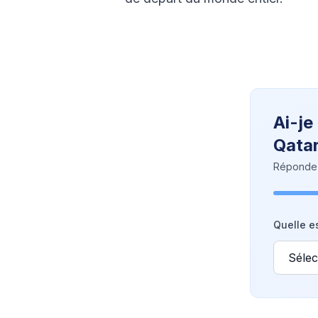
Ai-je
Qatar
Répondez 
Quelle es