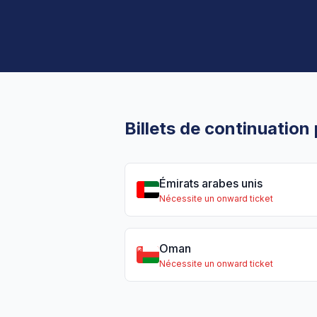
Billets de continuation
Émirats arabes unis
Nécessite un onward ticket
Oman
Nécessite un onward ticket