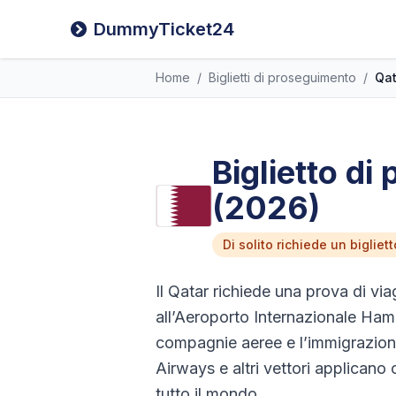
DummyTicket24
Home
/
Biglietti di proseguimento
/
Qat
Biglietto di
(2026)
Di solito richiede un biglie
Il Qatar richiede una prova di viag
all’Aeroporto Internazionale Ham
compagnie aeree e l’immigrazione
Airways e altri vettori applicano c
tutto il mondo.