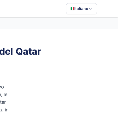
Italiano
English
Français
Português
 del Qatar
ไทย
日本語
Bahasa Indonesia
Filipino
vo
Deutsch
, le
tar
Español
za in
Italiano