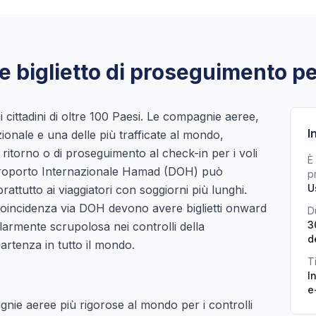
 e biglietto di proseguimento pe
ai cittadini di oltre 100 Paesi. Le compagnie aeree,
I
zionale e una delle più trafficate al mondo,
i ritorno o di proseguimento al check-in per i voli
È 
’Aeroporto Internazionale Hamad (DOH) può
p
U
attutto ai viaggiatori con soggiorni più lunghi.
coincidenza via DOH devono avere biglietti onward
D
3
larmente scrupolosa nei controlli della
d
artenza in tutto il mondo.
Ti
I
e
nie aeree più rigorose al mondo per i controlli