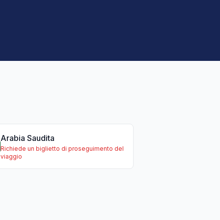
Arabia Saudita
Richiede un biglietto di proseguimento del
viaggio