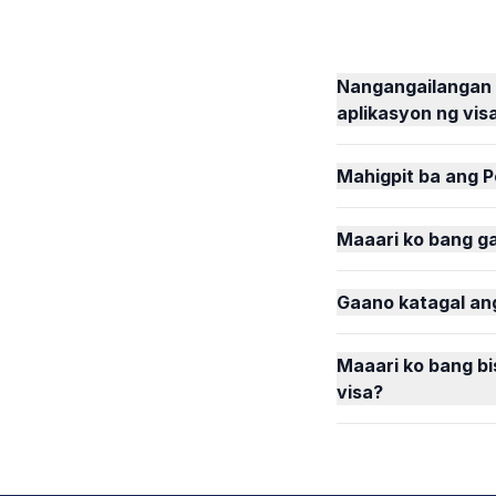
Nangangailangan b
aplikasyon ng vis
Mahigpit ba ang 
Maaari ko bang ga
Gaano katagal an
Maaari ko bang b
visa?