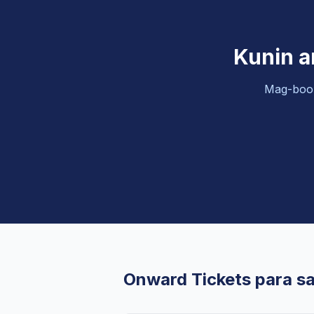
Kunin a
Mag-book
Onward Tickets para s