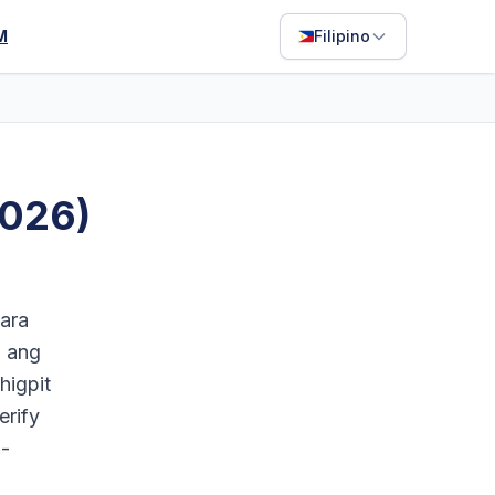
M
Filipino
English
Français
Português
2026)
ไทย
日本語
Bahasa Indonesia
ara
Filipino
o ang
higpit
Deutsch
rify
Español
i-
Italiano