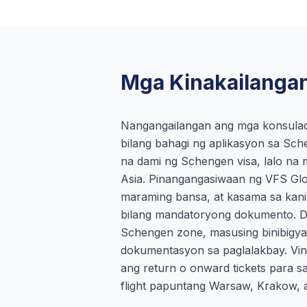
Mga Kinakailangan
Nangangailangan ang mga konsulad
bilang bahagi ng aplikasyon sa Sc
na dami ng Schengen visa, lalo na 
Asia. Pinangangasiwaan ng VFS Glob
maraming bansa, at kasama sa kanila
bilang mandatoryong dokumento. Dah
Schengen zone, masusing binibigya
dokumentasyon sa paglalakbay. Vine-
ang return o onward tickets para 
flight papuntang Warsaw, Krakow, a