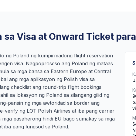
 sa Visa at Onward Ticket para
o ng Poland ng kumpirmadong flight reservation
S
hengen visa. Nagpoproseso ang Poland ng mataas
mula sa mga bansa sa Eastern Europe at Central
K
al ang mga aplikasyon ng Polish visa sa
U
ng checklist ang round-trip flight bookings
K
il sa lokasyon ng Poland sa silangang gilid ng
9
p
ng-pansin ng mga awtoridad sa border ang
v
verify ng LOT Polish Airlines at iba pang carrier
M
sa mga pasaherong hindi EU bago sumakay sa mga
S
t iba pang lungsod sa Poland.
N