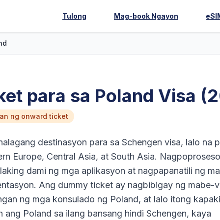
Tulong
Mag-book Ngayon
eSI
nd
et para sa Poland Visa (
n ng onward ticket
alagang destinasyon para sa Schengen visa, lalo na p
rn Europe, Central Asia, at South Asia. Nagpoproses
aking dami ng mga aplikasyon at nagpapanatili ng ma
ntasyon. Ang dummy ticket ay nagbibigay ng mabe-ve
langan ng mga konsulado ng Poland, at lalo itong kapak
 ang Poland sa ilang bansang hindi Schengen, kaya