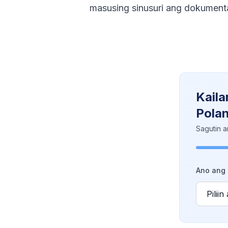
masusing sinusuri ang dokument
Kaila
Pola
Sagutin a
Ano ang 