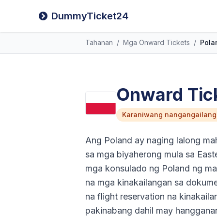
DummyTicket24
Tahanan
/
Mga Onward Tickets
/
Pola
Onward Tick
Karaniwang nangangailanga
Ang Poland ay naging lalong mah
sa mga biyaherong mula sa Easte
mga konsulado ng Poland ng mal
na mga kinakailangan sa dokume
na flight reservation na kinakai
pakinabang dahil may hangganan