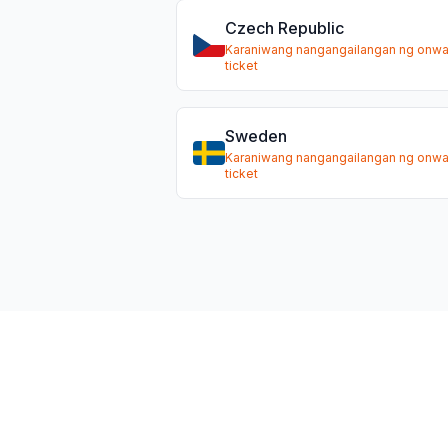
Czech Republic
Karaniwang nangangailangan ng onwa
ticket
Sweden
Karaniwang nangangailangan ng onwa
ticket