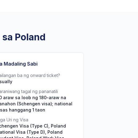
 sa Poland
a Madaling Sabi
ailangan ba ng onward ticket?
sually
araniwang tagal ng pananatili
0 araw sa loob ng 180-araw na
anahon (Schengen visa); national
isas hanggang 1 taon
ga Uri ng Visa
chengen Visa (Type C), Poland
ational Visa (Type D), Poland