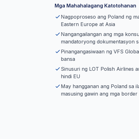
Mga Mahahalagang Katotohanan
Nagpoproseso ang Poland ng mat
Eastern Europe at Asia
Nangangailangan ang mga konsula
mandatoryong dokumentasyon sa
Pinangangasiwaan ng VFS Global
bansa
Sinusuri ng LOT Polish Airlines 
hindi EU
May hangganan ang Poland sa il
masusing gawin ang mga border