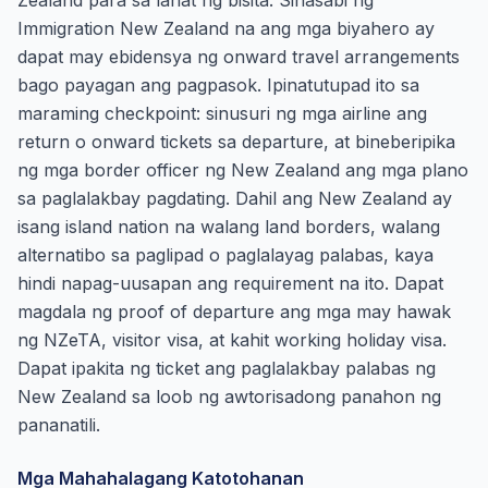
Zealand para sa lahat ng bisita. Sinasabi ng
Immigration New Zealand na ang mga biyahero ay
dapat may ebidensya ng onward travel arrangements
bago payagan ang pagpasok. Ipinatutupad ito sa
maraming checkpoint: sinusuri ng mga airline ang
return o onward tickets sa departure, at bineberipika
ng mga border officer ng New Zealand ang mga plano
sa paglalakbay pagdating. Dahil ang New Zealand ay
isang island nation na walang land borders, walang
alternatibo sa paglipad o paglalayag palabas, kaya
hindi napag-uusapan ang requirement na ito. Dapat
magdala ng proof of departure ang mga may hawak
ng NZeTA, visitor visa, at kahit working holiday visa.
Dapat ipakita ng ticket ang paglalakbay palabas ng
New Zealand sa loob ng awtorisadong panahon ng
pananatili.
Mga Mahahalagang Katotohanan