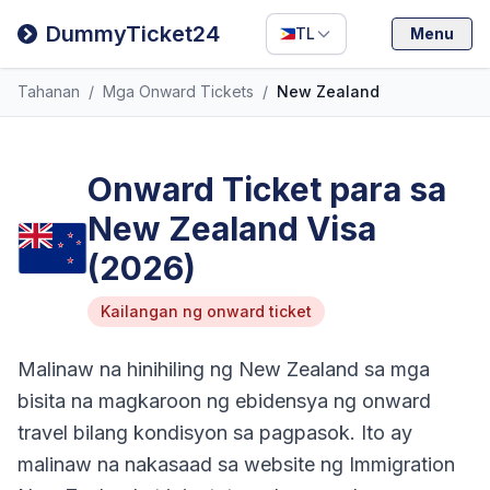
Filipino
DummyTicket24
TL
Menu
Deutsch
Tahanan
/
Mga Onward Tickets
/
New Zealand
Español
Italiano
Onward Ticket para sa
New Zealand Visa
(2026)
Kailangan ng onward ticket
Malinaw na hinihiling ng New Zealand sa mga
bisita na magkaroon ng ebidensya ng onward
travel bilang kondisyon sa pagpasok. Ito ay
malinaw na nakasaad sa website ng Immigration