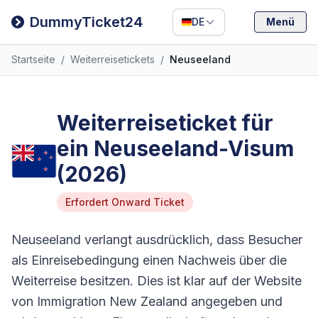
Filipino
DummyTicket24
DE
Menü
Deutsch
Startseite
/
Weiterreisetickets
/
Neuseeland
Español
Italiano
Weiterreiseticket für
ein Neuseeland-Visum
(2026)
Erfordert Onward Ticket
Neuseeland verlangt ausdrücklich, dass Besucher
als Einreisebedingung einen Nachweis über die
Weiterreise besitzen. Dies ist klar auf der Website
von Immigration New Zealand angegeben und