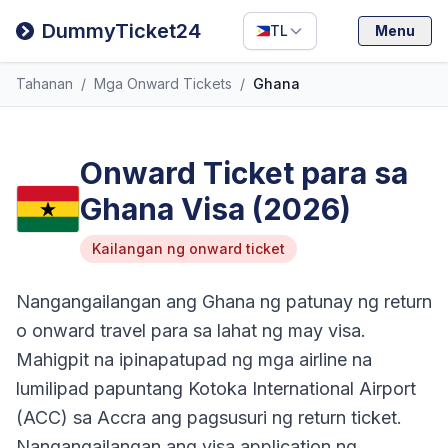
Filipino
DummyTicket24
TL
Menu
Deutsch
Tahanan
/
Mga Onward Tickets
/
Ghana
Español
Italiano
Onward Ticket para sa
Ghana Visa (2026)
Kailangan ng onward ticket
Nangangailangan ang Ghana ng patunay ng return
o onward travel para sa lahat ng may visa.
Mahigpit na ipinapatupad ng mga airline na
lumilipad papuntang Kotoka International Airport
(ACC) sa Accra ang pagsusuri ng return ticket.
Nangangailangan ang visa application ng