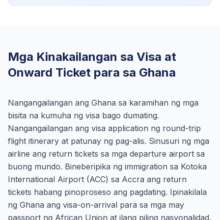
Mga Kinakailangan sa Visa at
Onward Ticket para sa Ghana
Nangangailangan ang Ghana sa karamihan ng mga
bisita na kumuha ng visa bago dumating.
Nangangailangan ang visa application ng round-trip
flight itinerary at patunay ng pag-alis. Sinusuri ng mga
airline ang return tickets sa mga departure airport sa
buong mundo. Bineberipika ng immigration sa Kotoka
International Airport (ACC) sa Accra ang return
tickets habang pinoproseso ang pagdating. Ipinakilala
ng Ghana ang visa-on-arrival para sa mga may
passport ng African Union at ilang piling nasyonalidad,