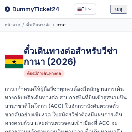
Filipino
DummyTicket24
TH
เมนู
Deutsch
หน้าแรก
/
ตั๋วเดินทางต่อ
/
กานา
Español
Italiano
ตั๋วเดินทางต่อสำหรับวีซ่า
กานา (2026)
ต้องมีตั๋วเดินทางต่อ
กานากำหนดให้ผู้ถือวีซ่าทุกคนต้องมีหลักฐานการเดิน
ทางกลับหรือเดินทางต่อ สายการบินที่บินเข้าสู่สนามบิน
นานาชาติโคโตกา (ACC) ในอักกราบังคับตรวจตั๋ว
ขากลับอย่างเข้มงวด ใบสมัครวีซ่าต้องมีแผนการเดิน
ทางครบถ้วน และด่านตรวจคนเข้าเมืองที่ ACC จะ
ตรวจสอบหลักฐานการเดินทางออกเมื่อเดินทางมาถึง