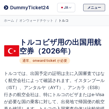
Filipino
DummyTicket24
JA
メニュー
Deutsch
ホーム
/
オンウォードチケット
/
トルコ
Español
Italiano
トルコビザ用の出国用航
空券（2026年）
通常、onward ticket が必要
トルコでは、出国予定の証明は主に入国審査ではな
く航空会社によって確認されます。イスタンブール
（IST）、アンタルヤ（AYT）、アンカラ（ESB）
行きの航空会社は、特にトルコのビザまたはe-Visa
が必要な国の乗客に対して、出発地で帰国便の航空
券を確認します。トルコの入国審査自体は比較的緩