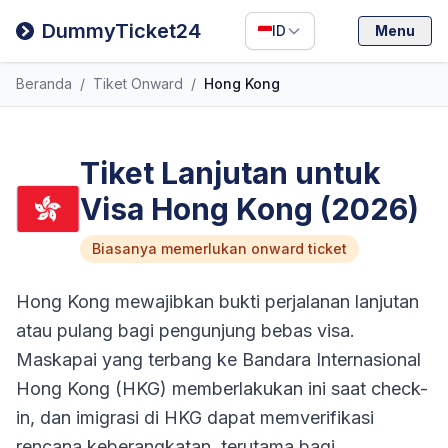
Filipino
DummyTicket24
ID
Menu
Deutsch
Beranda
/
Tiket Onward
/
Hong Kong
Español
Italiano
Tiket Lanjutan untuk
Visa Hong Kong (2026)
Biasanya memerlukan onward ticket
Hong Kong mewajibkan bukti perjalanan lanjutan
atau pulang bagi pengunjung bebas visa.
Maskapai yang terbang ke Bandara Internasional
Hong Kong (HKG) memberlakukan ini saat check-
in, dan imigrasi di HKG dapat memverifikasi
rencana keberangkatan, terutama bagi