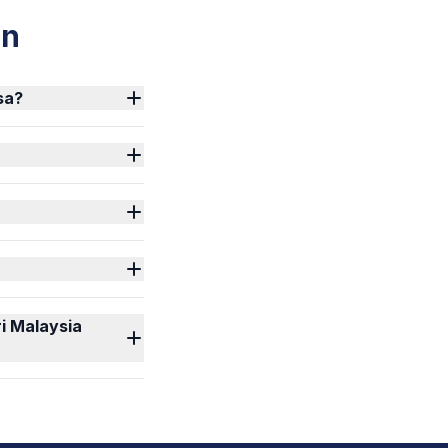
an
sa?
i Malaysia