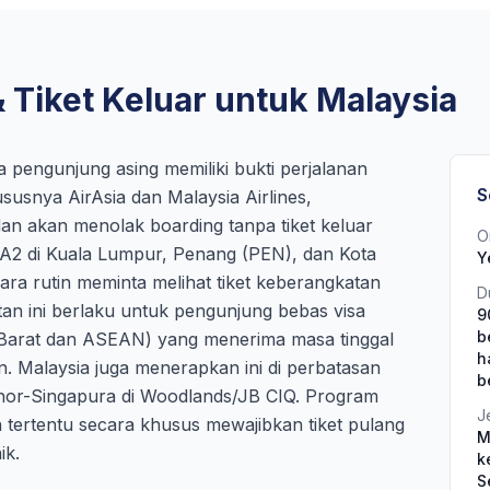
 Tiket Keluar untuk Malaysia
 pengunjung asing memiliki bukti perjalanan
S
susnya AirAsia dan Malaysia Airlines,
dan akan menolak boarding tanpa tiket keluar
O
IA2 di Kuala Lumpur, Penang (PEN), dan Kota
Y
cara rutin meminta melihat tiket keberangkatan
D
an ini berlaku untuk pengunjung bebas visa
9
b
Barat dan ASEAN) yang menerima masa tinggal
h
n. Malaysia juga menerapkan ini di perbatasan
b
hor-Singapura di Woodlands/JB CIQ. Program
J
tertentu secara khusus mewajibkan tiket pulang
M
ik.
k
S