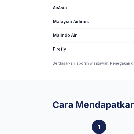
AirAsia
Malaysia Airlines
Malindo Air
Firefly
Berdasarkan laporan wisatawan. Penegakan da
Cara Mendapatkan
1