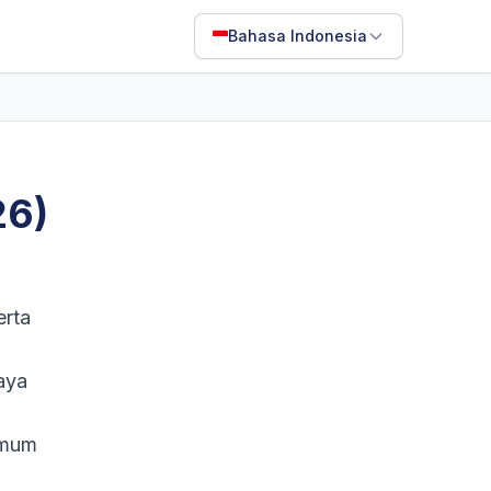
Bahasa Indonesia
English
Français
Português
26)
ไทย
日本語
Bahasa Indonesia
erta
Filipino
aya
Deutsch
Español
umum
Italiano